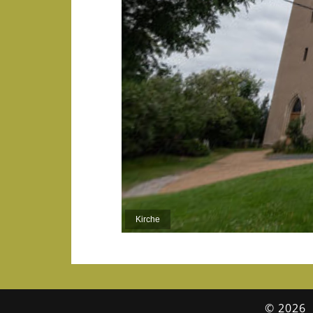
Dieser Stan
erhöhte Lan
eine befest
Kirchenbau.
weiterlesen.
Kirche
© 2026