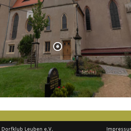
dpunkt befindet sich ca. 40 Meter über der normalen Ortshöhe von Leuben. Die
dzunge bot vor mehr als 1000 Jahren eine strategisch hervorragende Stelle für
igte Wehranlage. Neben dem militärischen Posten entstand bald auch ein
..
Dorfklub Leuben e.V.
Impress