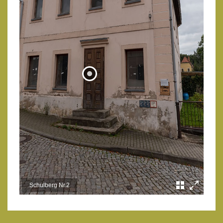
Das Gebäude wurde Ende des
19. bzw. Beginn 20.
Jahrhundert durch den
Kolonialwarenhändler F.F.
Böttcher errichtet.
weiterlesen...
Schulberg Nr.2