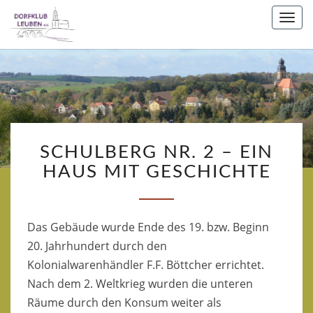
Togg
navi
DORFKLUB
SCHULBERG
LEUBEN
SCHULBERG NR. 2 – EIN
NR.
E.V.
2
HAUS MIT GESCHICHTE
–
EIN
HAUS
Das Gebäude wurde Ende des 19. bzw. Beginn
MIT
GESCHICHTE
20. Jahrhundert durch den
Kolonialwarenhändler F.F. Böttcher errichtet.
Nach dem 2. Weltkrieg wurden die unteren
Räume durch den Konsum weiter als